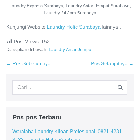
Laundry Express Surabaya, Laundry Antar Jemput Surabaya,
Laundry 24 Jam Surabaya
Kunjungi Website
Laundry Holic Surabaya
lainnya…
Post Views:
152
Diarsipkan di bawah:
Laundry Antar Jemput
Navigasi
← Pos Sebelumnya
Pos Selanjutnya →
Tulisan
Pencarian
untuk:
Pos-pos Terbaru
Waralaba Laundry Kiloan Profesional, 0821-4231-
3133, Laundry Holic Surabaya