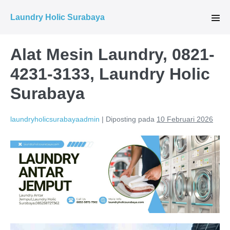
Lompat
Laundry Holic Surabaya
ke
Tog
Men
konten
Alat Mesin Laundry, 0821-
4231-3133, Laundry Holic
Surabaya
laundryholicsurabayaadmin
|
Diposting pada
10 Februari 2026