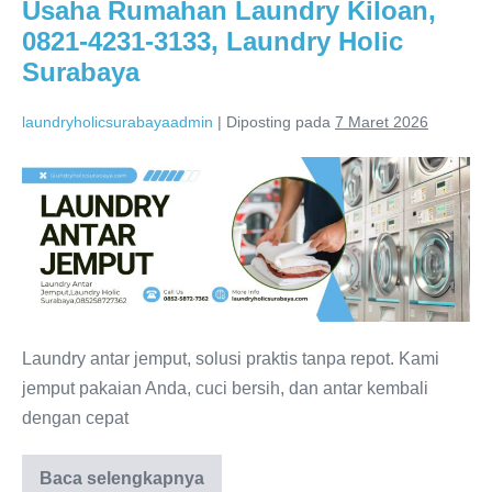
Holic
Usaha Rumahan Laundry Kiloan,
Surabaya
0821-4231-3133, Laundry Holic
Surabaya
laundryholicsurabayaadmin
|
Diposting pada
7 Maret 2026
Usaha
Rumahan
Laundry
Kiloan,
0821-
4231-
3133,
Laundry antar jemput, solusi praktis tanpa repot. Kami
Laundry
jemput pakaian Anda, cuci bersih, dan antar kembali
Holic
dengan cepat
Surabaya
Usaha
Baca selengkapnya