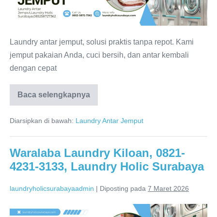
0821-
4231-
3133,
Laundry antar jemput, solusi praktis tanpa repot. Kami
Laundry
jemput pakaian Anda, cuci bersih, dan antar kembali
Holic
dengan cepat
Surabaya
Waralaba
Baca selengkapnya
Laundry
Kiloan
Profesional,
Diarsipkan di bawah:
Laundry Antar Jemput
0821-
4231-
3133,
Laundry
Waralaba Laundry Kiloan, 0821-
Holic
4231-3133, Laundry Holic Surabaya
Surabaya
laundryholicsurabayaadmin
|
Diposting pada
7 Maret 2026
Waralaba