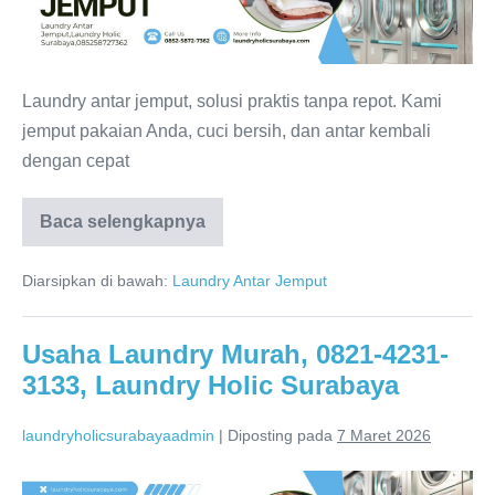
0821-
4231-
3133,
Laundry
Laundry antar jemput, solusi praktis tanpa repot. Kami
Holic
jemput pakaian Anda, cuci bersih, dan antar kembali
Surabaya
dengan cepat
Usaha
Baca selengkapnya
Laundry
Online,
0821-
Diarsipkan di bawah:
Laundry Antar Jemput
4231-
3133,
Laundry
Holic
Usaha Laundry Murah, 0821-4231-
Surabaya
3133, Laundry Holic Surabaya
laundryholicsurabayaadmin
|
Diposting pada
7 Maret 2026
Usaha