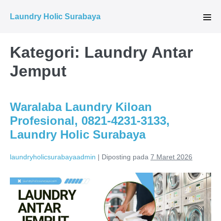
Lompat
Laundry Holic Surabaya
ke
Tog
Men
konten
Kategori:
Laundry Antar
Jemput
Waralaba Laundry Kiloan
Profesional, 0821-4231-3133,
Laundry Holic Surabaya
laundryholicsurabayaadmin
|
Diposting pada
7 Maret 2026
Waralaba
Laundry
Kiloan
Profesional,