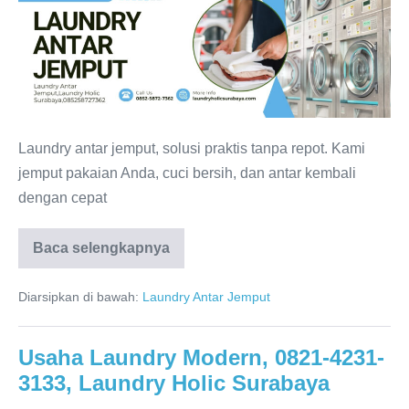
Laundry
Murah,
0821-
4231-
3133,
Laundry
Laundry antar jemput, solusi praktis tanpa repot. Kami
Holic
jemput pakaian Anda, cuci bersih, dan antar kembali
Surabaya
dengan cepat
Usaha
Baca selengkapnya
Laundry
Murah,
0821-
Diarsipkan di bawah:
Laundry Antar Jemput
4231-
3133,
Laundry
Holic
Usaha Laundry Modern, 0821-4231-
Surabaya
3133, Laundry Holic Surabaya