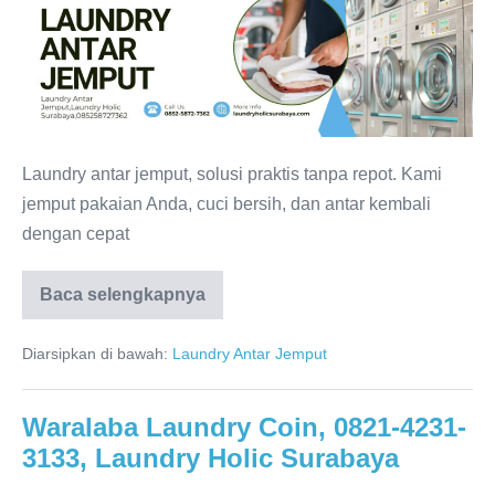
Laundry
Kiloan,
0821-
4231-
3133,
Laundry
Laundry antar jemput, solusi praktis tanpa repot. Kami
Holic
jemput pakaian Anda, cuci bersih, dan antar kembali
Surabaya
dengan cepat
Waralaba
Baca selengkapnya
Laundry
Kiloan,
0821-
Diarsipkan di bawah:
Laundry Antar Jemput
4231-
3133,
Laundry
Holic
Waralaba Laundry Coin, 0821-4231-
Surabaya
3133, Laundry Holic Surabaya