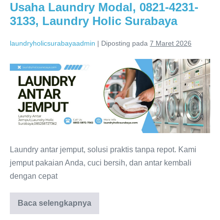
Holic
Usaha Laundry Modal, 0821-4231-
Surabaya
3133, Laundry Holic Surabaya
laundryholicsurabayaadmin
|
Diposting pada
7 Maret 2026
Usaha
Laundry
Modal,
0821-
4231-
3133,
Laundry
Laundry antar jemput, solusi praktis tanpa repot. Kami
Holic
jemput pakaian Anda, cuci bersih, dan antar kembali
Surabaya
dengan cepat
Usaha
Baca selengkapnya
Laundry
Modal,