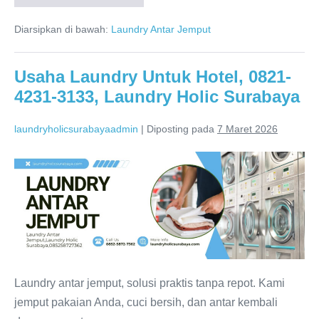
Rumahan
Laundry
Kiloan,
Diarsipkan di bawah:
Laundry Antar Jemput
0821-
4231-
3133,
Laundry
Usaha Laundry Untuk Hotel, 0821-
Holic
4231-3133, Laundry Holic Surabaya
Surabaya
laundryholicsurabayaadmin
|
Diposting pada
7 Maret 2026
Usaha
Laundry
Untuk
Hotel,
0821-
4231-
3133,
Laundry antar jemput, solusi praktis tanpa repot. Kami
Laundry
jemput pakaian Anda, cuci bersih, dan antar kembali
Holic