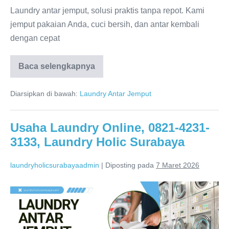
3133,
Laundry antar jemput, solusi praktis tanpa repot. Kami
Laundry
jemput pakaian Anda, cuci bersih, dan antar kembali
Holic
dengan cepat
Surabaya
Usaha
Baca selengkapnya
Laundry
Tanpa
Modal,
Diarsipkan di bawah:
Laundry Antar Jemput
0821-
4231-
3133,
Laundry
Usaha Laundry Online, 0821-4231-
Holic
3133, Laundry Holic Surabaya
Surabaya
laundryholicsurabayaadmin
|
Diposting pada
7 Maret 2026
Usaha
Laundry
Online,