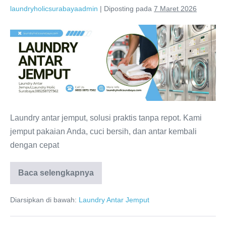
laundryholicsurabayaadmin
|
Diposting pada
7 Maret 2026
Usaha
Laundry
Modern,
0821-
4231-
3133,
Laundry
Laundry antar jemput, solusi praktis tanpa repot. Kami
Holic
jemput pakaian Anda, cuci bersih, dan antar kembali
Surabaya
dengan cepat
Usaha
Baca selengkapnya
Laundry
Modern,
0821-
Diarsipkan di bawah:
Laundry Antar Jemput
4231-
3133,
Laundry