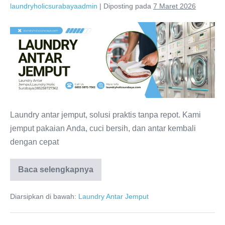
laundryholicsurabayaadmin
|
Diposting pada
7 Maret 2026
Waralaba
Laundry
Coin,
0821-
4231-
3133,
Laundry
Laundry antar jemput, solusi praktis tanpa repot. Kami
Holic
jemput pakaian Anda, cuci bersih, dan antar kembali
Surabaya
dengan cepat
Waralaba
Baca selengkapnya
Laundry
Coin,
0821-
Diarsipkan di bawah:
Laundry Antar Jemput
4231-
3133,
Laundry