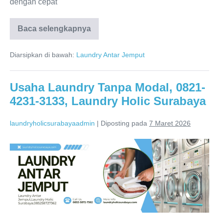
dengan cepat
Surabaya
Usaha
Baca selengkapnya
Laundry
Untuk
Hotel,
Diarsipkan di bawah:
Laundry Antar Jemput
0821-
4231-
3133,
Laundry
Usaha Laundry Tanpa Modal, 0821-
Holic
4231-3133, Laundry Holic Surabaya
Surabaya
laundryholicsurabayaadmin
|
Diposting pada
7 Maret 2026
Usaha
Laundry
Tanpa
Modal,
0821-
4231-