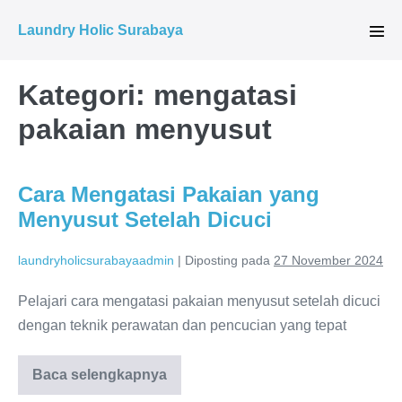
Lompat
Laundry Holic Surabaya
ke
Tog
Men
konten
Kategori:
mengatasi
pakaian menyusut
Cara Mengatasi Pakaian yang
Menyusut Setelah Dicuci
laundryholicsurabayaadmin
|
Diposting pada
27 November 2024
Pelajari cara mengatasi pakaian menyusut setelah dicuci
dengan teknik perawatan dan pencucian yang tepat
Cara
Baca selengkapnya
Mengatasi