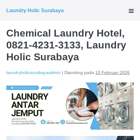
Lompat
Laundry Holic Surabaya
ke
Tog
Men
konten
Chemical Laundry Hotel,
0821-4231-3133, Laundry
Holic Surabaya
laundryholicsurabayaadmin
|
Diposting pada
10 Februari 2026