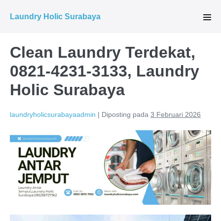
Lompat
Laundry Holic Surabaya
ke
Tog
Men
konten
Clean Laundry Terdekat,
0821-4231-3133, Laundry
Holic Surabaya
laundryholicsurabayaadmin
|
Diposting pada
3 Februari 2026