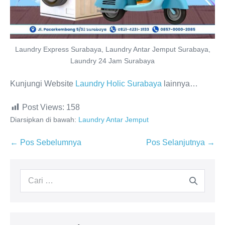
Laundry Express Surabaya, Laundry Antar Jemput Surabaya,
Laundry 24 Jam Surabaya
Kunjungi Website
Laundry Holic Surabaya
lainnya…
Post Views:
158
Diarsipkan di bawah:
Laundry Antar Jemput
Navigasi
← Pos Sebelumnya
Pos Selanjutnya →
Tulisan
Pencarian
untuk: