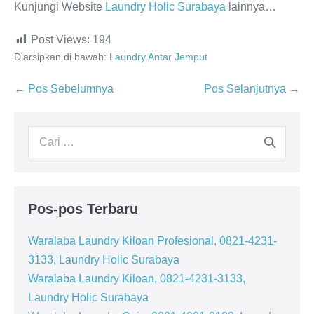
Kunjungi Website
Laundry Holic Surabaya
lainnya…
Post Views:
194
Diarsipkan di bawah:
Laundry Antar Jemput
Navigasi
← Pos Sebelumnya
Pos Selanjutnya →
Tulisan
Pencarian
untuk:
Pos-pos Terbaru
Waralaba Laundry Kiloan Profesional, 0821-4231-
3133, Laundry Holic Surabaya
Waralaba Laundry Kiloan, 0821-4231-3133,
Laundry Holic Surabaya