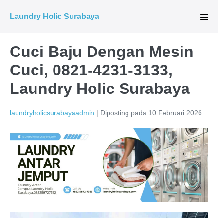
Lompat
Laundry Holic Surabaya
ke
Tog
Men
konten
Cuci Baju Dengan Mesin
Cuci, 0821-4231-3133,
Laundry Holic Surabaya
laundryholicsurabayaadmin
|
Diposting pada
10 Februari 2026