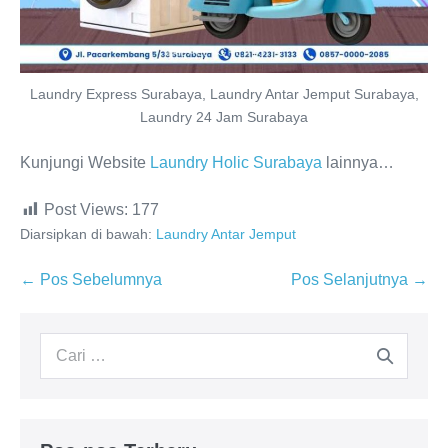
Laundry Express Surabaya, Laundry Antar Jemput Surabaya,
Laundry 24 Jam Surabaya
Kunjungi Website
Laundry Holic Surabaya
lainnya…
Post Views:
177
Diarsipkan di bawah:
Laundry Antar Jemput
Navigasi
← Pos Sebelumnya
Pos Selanjutnya →
Tulisan
Pencarian
untuk: