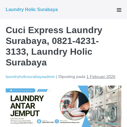
Lompat
Laundry Holic Surabaya
ke
Tog
Men
konten
Cuci Express Laundry
Surabaya, 0821-4231-
3133, Laundry Holic
Surabaya
laundryholicsurabayaadmin
|
Diposting pada
1 Februari 2026