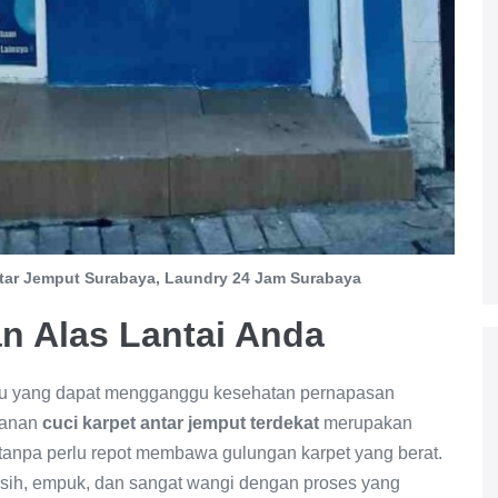
tar Jemput Surabaya, Laundry 24 Jam Surabaya
an Alas Lantai Anda
gau yang dapat mengganggu kesehatan pernapasan
yanan
cuci karpet antar jemput terdekat
merupakan
tanpa perlu repot membawa gulungan karpet yang berat.
rsih, empuk, dan sangat wangi dengan proses yang