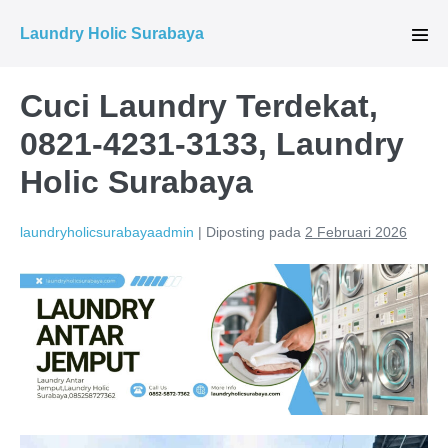
Lompat
Laundry Holic Surabaya
ke
Tog
Men
konten
Cuci Laundry Terdekat,
0821-4231-3133, Laundry
Holic Surabaya
laundryholicsurabayaadmin
|
Diposting pada
2 Februari 2026