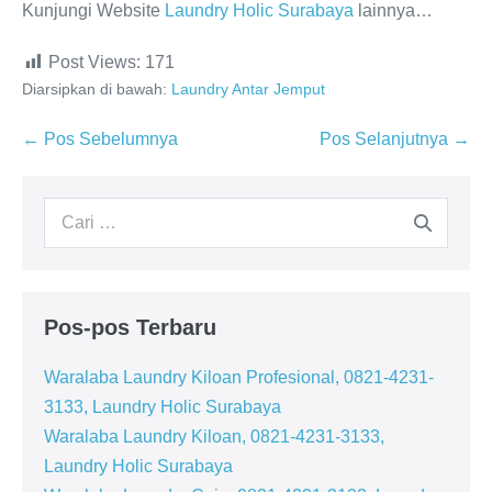
Kunjungi Website
Laundry Holic Surabaya
lainnya…
Post Views:
171
Diarsipkan di bawah:
Laundry Antar Jemput
Navigasi
← Pos Sebelumnya
Pos Selanjutnya →
Tulisan
Pencarian
untuk:
Pos-pos Terbaru
Waralaba Laundry Kiloan Profesional, 0821-4231-
3133, Laundry Holic Surabaya
Waralaba Laundry Kiloan, 0821-4231-3133,
Laundry Holic Surabaya