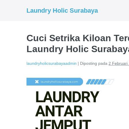
Lompat
Laundry Holic Surabaya
ke
konten
Cuci Setrika Kiloan Te
Laundry Holic Surabay
laundryholicsurabayaadmin
|
Diposting pada
2 Februari