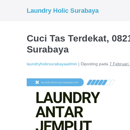
Lompat
Laundry Holic Surabaya
ke
konten
Cuci Tas Terdekat, 082
Surabaya
laundryholicsurabayaadmin
|
Diposting pada
7 Februari