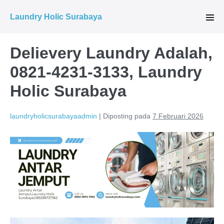
Lompat
Laundry Holic Surabaya
ke
Tog
Men
konten
Delievery Laundry Adalah,
0821-4231-3133, Laundry
Holic Surabaya
laundryholicsurabayaadmin
|
Diposting pada
7 Februari 2026