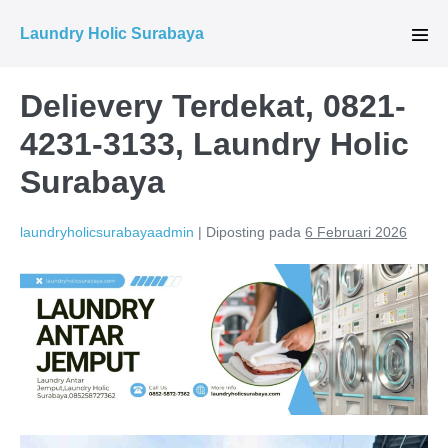
Lompat
Laundry Holic Surabaya
ke
Tog
Men
konten
Delievery Terdekat, 0821-
4231-3133, Laundry Holic
Surabaya
laundryholicsurabayaadmin
|
Diposting pada
6 Februari 2026