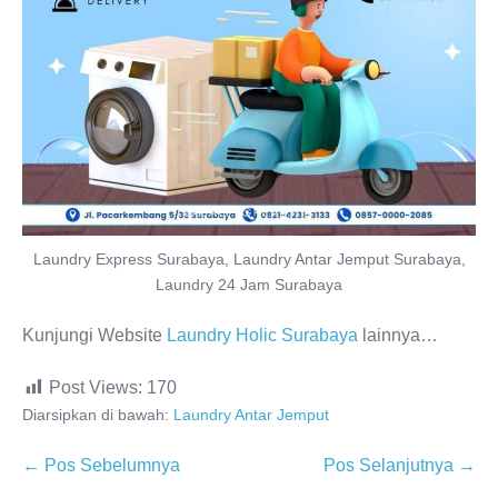
Laundry Express Surabaya, Laundry Antar Jemput Surabaya,
Laundry 24 Jam Surabaya
Kunjungi Website
Laundry Holic Surabaya
lainnya…
Post Views:
170
Diarsipkan di bawah:
Laundry Antar Jemput
Navigasi
← Pos Sebelumnya
Pos Selanjutnya →
Tulisan