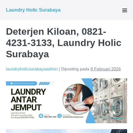
Lompat
Laundry Holic Surabaya
ke
Tog
Men
konten
Deterjen Kiloan, 0821-
4231-3133, Laundry Holic
Surabaya
laundryholicsurabayaadmin
|
Diposting pada
8 Februari 2026