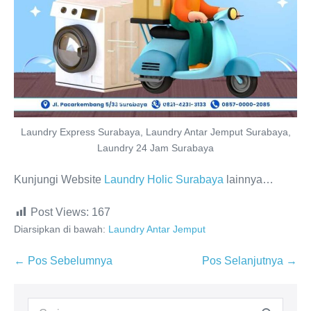
Laundry Express Surabaya, Laundry Antar Jemput Surabaya,
Laundry 24 Jam Surabaya
Kunjungi Website
Laundry Holic Surabaya
lainnya…
Post Views:
167
Diarsipkan di bawah:
Laundry Antar Jemput
Navigasi
← Pos Sebelumnya
Pos Selanjutnya →
Tulisan
Pencarian