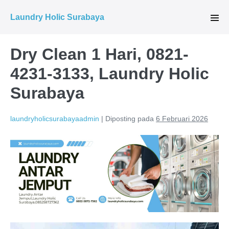
Lompat
Laundry Holic Surabaya
ke
Tog
Men
konten
Dry Clean 1 Hari, 0821-
4231-3133, Laundry Holic
Surabaya
laundryholicsurabayaadmin
|
Diposting pada
6 Februari 2026