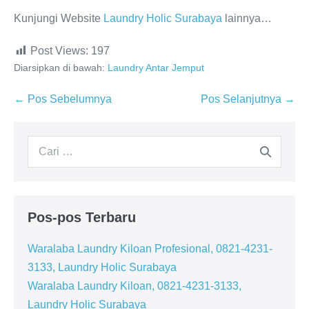
Kunjungi Website
Laundry Holic Surabaya
lainnya…
Post Views:
197
Diarsipkan di bawah:
Laundry Antar Jemput
Navigasi
← Pos Sebelumnya
Pos Selanjutnya →
Tulisan
Pencarian
untuk:
Pos-pos Terbaru
Waralaba Laundry Kiloan Profesional, 0821-4231-
3133, Laundry Holic Surabaya
Waralaba Laundry Kiloan, 0821-4231-3133,
Laundry Holic Surabaya