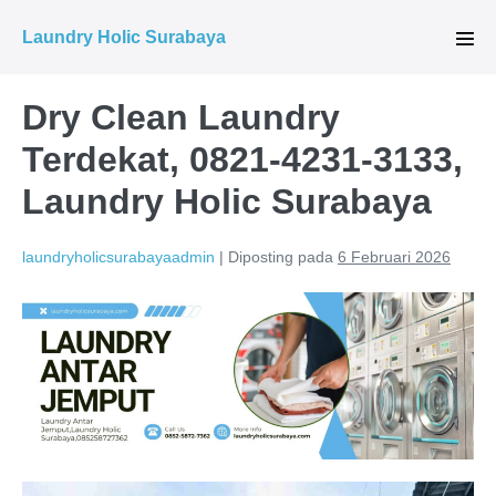
Lompat
Laundry Holic Surabaya
ke
Tog
Men
konten
Dry Clean Laundry
Terdekat, 0821-4231-3133,
Laundry Holic Surabaya
laundryholicsurabayaadmin
|
Diposting pada
6 Februari 2026