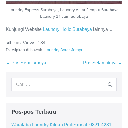
Laundry Express Surabaya, Laundry Antar Jemput Surabaya,
Laundry 24 Jam Surabaya
Kunjungi Website
Laundry Holic Surabaya
lainnya…
Post Views:
184
Diarsipkan di bawah:
Laundry Antar Jemput
Navigasi
← Pos Sebelumnya
Pos Selanjutnya →
Tulisan
Pencarian
untuk:
Pos-pos Terbaru
Waralaba Laundry Kiloan Profesional, 0821-4231-