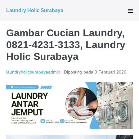
Lompat
Laundry Holic Surabaya
ke
Tog
Men
konten
Gambar Cucian Laundry,
0821-4231-3133, Laundry
Holic Surabaya
laundryholicsurabayaadmin
|
Diposting pada
9 Februari 2026