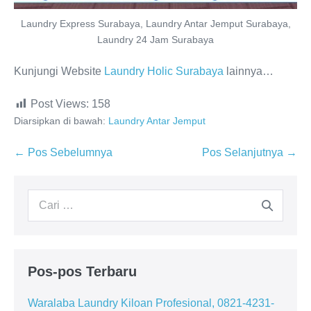
Laundry Express Surabaya, Laundry Antar Jemput Surabaya,
Laundry 24 Jam Surabaya
Kunjungi Website
Laundry Holic Surabaya
lainnya…
Post Views:
158
Diarsipkan di bawah:
Laundry Antar Jemput
Navigasi
← Pos Sebelumnya
Pos Selanjutnya →
Tulisan
Pencarian
untuk:
Pos-pos Terbaru
Waralaba Laundry Kiloan Profesional, 0821-4231-