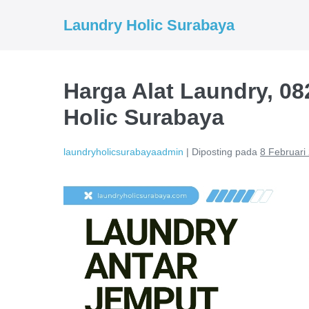
Lompat
Laundry Holic Surabaya
ke
konten
Harga Alat Laundry, 0
Holic Surabaya
laundryholicsurabayaadmin
|
Diposting pada
8 Februari