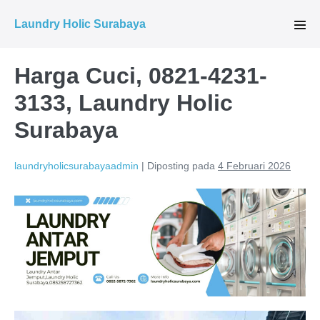
Lompat
Laundry Holic Surabaya
ke
Tog
Men
konten
Harga Cuci, 0821-4231-
3133, Laundry Holic
Surabaya
laundryholicsurabayaadmin
|
Diposting pada
4 Februari 2026