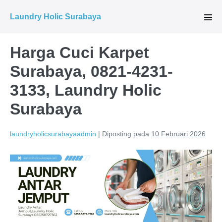
Lompat
Laundry Holic Surabaya
ke
Tog
Men
konten
Harga Cuci Karpet
Surabaya, 0821-4231-
3133, Laundry Holic
Surabaya
laundryholicsurabayaadmin
|
Diposting pada
10 Februari 2026