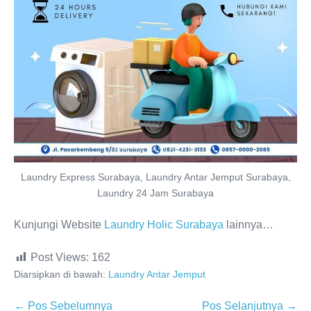
Laundry Express Surabaya, Laundry Antar Jemput Surabaya,
Laundry 24 Jam Surabaya
Kunjungi Website
Laundry Holic Surabaya
lainnya…
Post Views:
162
Diarsipkan di bawah:
Laundry Antar Jemput
Navigasi
← Pos Sebelumnya
Pos Selanjutnya →