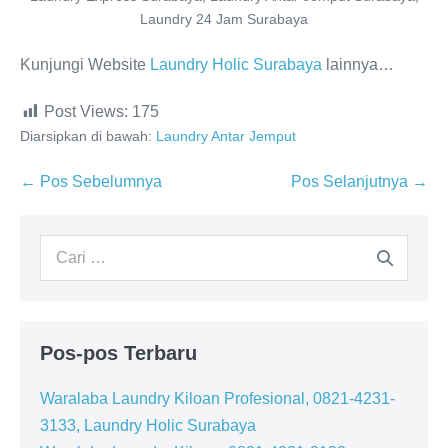
Laundry 24 Jam Surabaya
Kunjungi Website
Laundry Holic Surabaya
lainnya…
Post Views:
175
Diarsipkan di bawah:
Laundry Antar Jemput
Navigasi
← Pos Sebelumnya
Pos Selanjutnya →
Tulisan
Pencarian
untuk:
Pos-pos Terbaru
Waralaba Laundry Kiloan Profesional, 0821-4231-
3133, Laundry Holic Surabaya