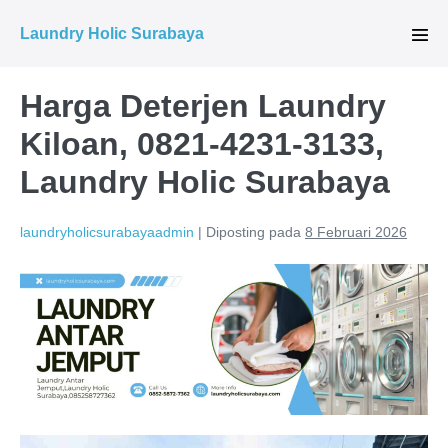
Lompat
Laundry Holic Surabaya
ke
Tog
Men
konten
Harga Deterjen Laundry
Kiloan, 0821-4231-3133,
Laundry Holic Surabaya
laundryholicsurabayaadmin
|
Diposting pada
8 Februari 2026