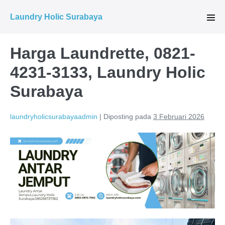
Lompat
Laundry Holic Surabaya
ke
Tog
Men
konten
Harga Laundrette, 0821-
4231-3133, Laundry Holic
Surabaya
laundryholicsurabayaadmin
|
Diposting pada
3 Februari 2026