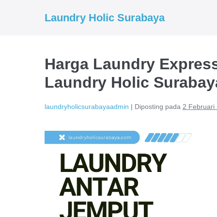
Lompat
Laundry Holic Surabaya
ke
konten
Harga Laundry Express
Laundry Holic Surabay
laundryholicsurabayaadmin
|
Diposting pada
2 Februari