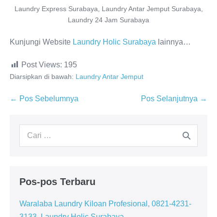
Laundry Express Surabaya, Laundry Antar Jemput Surabaya,
Laundry 24 Jam Surabaya
Kunjungi Website
Laundry Holic Surabaya
lainnya…
Post Views:
195
Diarsipkan di bawah:
Laundry Antar Jemput
Navigasi
← Pos Sebelumnya
Pos Selanjutnya →
Tulisan
Pencarian
untuk:
Pos-pos Terbaru
Waralaba Laundry Kiloan Profesional, 0821-4231-
3133, Laundry Holic Surabaya