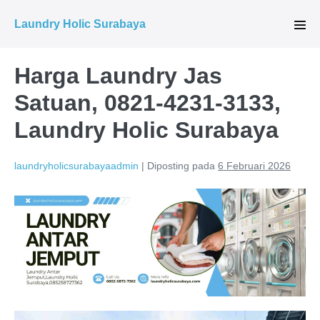
Lompat
Laundry Holic Surabaya
ke
Tog
Men
konten
Harga Laundry Jas
Satuan, 0821-4231-3133,
Laundry Holic Surabaya
laundryholicsurabayaadmin
|
Diposting pada
6 Februari 2026