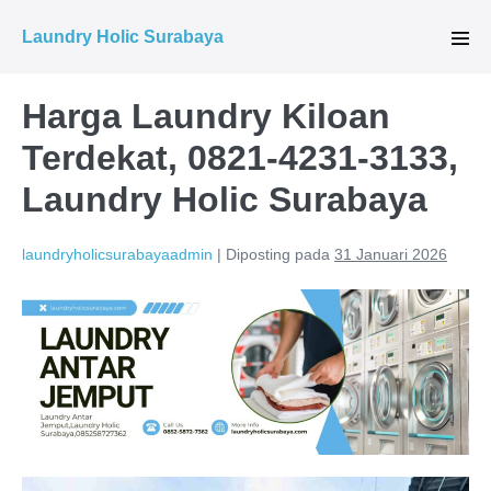
Lompat
Laundry Holic Surabaya
ke
Tog
Men
konten
Harga Laundry Kiloan
Terdekat, 0821-4231-3133,
Laundry Holic Surabaya
laundryholicsurabayaadmin
|
Diposting pada
31 Januari 2026