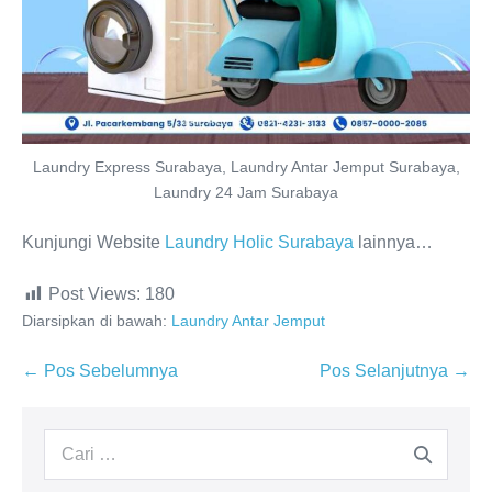
Laundry Express Surabaya, Laundry Antar Jemput Surabaya,
Laundry 24 Jam Surabaya
Kunjungi Website
Laundry Holic Surabaya
lainnya…
Post Views:
180
Diarsipkan di bawah:
Laundry Antar Jemput
Navigasi
← Pos Sebelumnya
Pos Selanjutnya →
Tulisan
Pencarian
untuk: