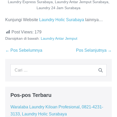
Laundry Express Surabaya, Laundry Antar Jemput Surabaya,
Laundry 24 Jam Surabaya
Kunjungi Website
Laundry Holic Surabaya
lainnya…
Post Views:
179
Diarsipkan di bawah:
Laundry Antar Jemput
Navigasi
← Pos Sebelumnya
Pos Selanjutnya →
Tulisan
Pencarian
untuk:
Pos-pos Terbaru
Waralaba Laundry Kiloan Profesional, 0821-4231-
3133, Laundry Holic Surabaya