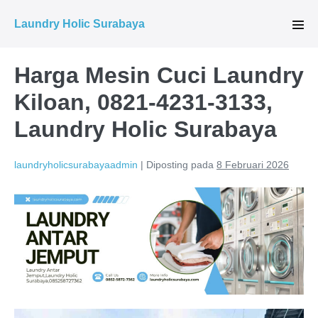
Lompat
Laundry Holic Surabaya
ke
Tog
Men
konten
Harga Mesin Cuci Laundry
Kiloan, 0821-4231-3133,
Laundry Holic Surabaya
laundryholicsurabayaadmin
|
Diposting pada
8 Februari 2026