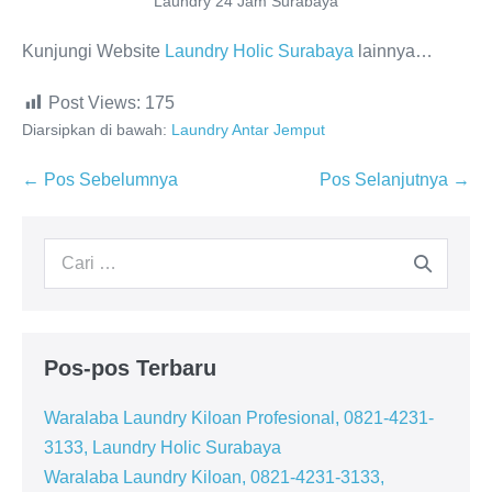
Laundry 24 Jam Surabaya
Kunjungi Website
Laundry Holic Surabaya
lainnya…
Post Views:
175
Diarsipkan di bawah:
Laundry Antar Jemput
Navigasi
← Pos Sebelumnya
Pos Selanjutnya →
Tulisan
Pencarian
untuk:
Pos-pos Terbaru
Waralaba Laundry Kiloan Profesional, 0821-4231-
3133, Laundry Holic Surabaya
Waralaba Laundry Kiloan, 0821-4231-3133,