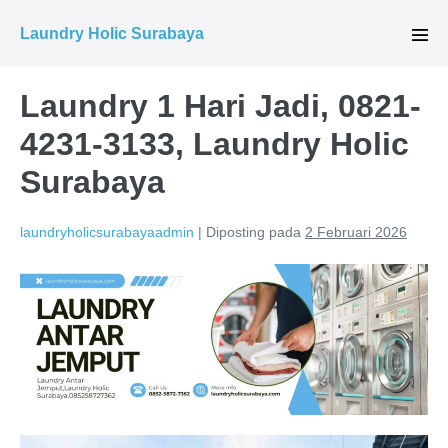
Lompat
Laundry Holic Surabaya
ke
Tog
Men
konten
Laundry 1 Hari Jadi, 0821-
4231-3133, Laundry Holic
Surabaya
laundryholicsurabayaadmin
|
Diposting pada
2 Februari 2026