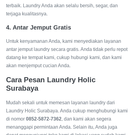
terbaik. Laundry Anda akan selalu bersih, segar, dan
terjaga kualitasnya.
4.
Antar Jemput Gratis
Untuk kenyamanan Anda, kami menyediakan layanan
antar jemput laundry secara gratis. Anda tidak perlu repot
datang ke tempat kami, cukup hubungi kami, dan kami
akan menjemput cucian Anda.
Cara Pesan Laundry Holic
Surabaya
Mudah sekali untuk memesan layanan laundry dari
Laundry Holic Surabaya. Anda cukup menghubungi kami
di nomor
0852-5872-7362
, dan kami akan segera
menanggapi permintaan Anda. Selain itu, Anda juga