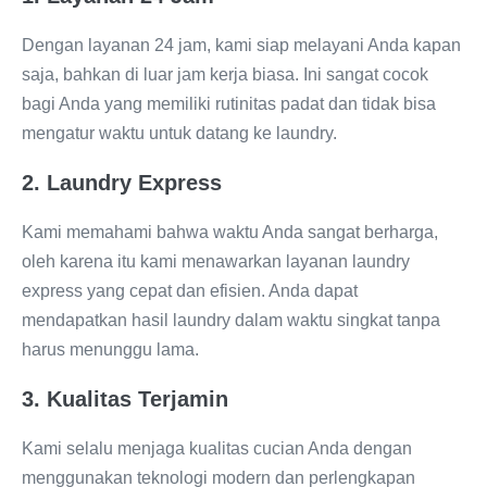
Dengan layanan 24 jam, kami siap melayani Anda kapan
saja, bahkan di luar jam kerja biasa. Ini sangat cocok
bagi Anda yang memiliki rutinitas padat dan tidak bisa
mengatur waktu untuk datang ke laundry.
2.
Laundry Express
Kami memahami bahwa waktu Anda sangat berharga,
oleh karena itu kami menawarkan layanan laundry
express yang cepat dan efisien. Anda dapat
mendapatkan hasil laundry dalam waktu singkat tanpa
harus menunggu lama.
3.
Kualitas Terjamin
Kami selalu menjaga kualitas cucian Anda dengan
menggunakan teknologi modern dan perlengkapan