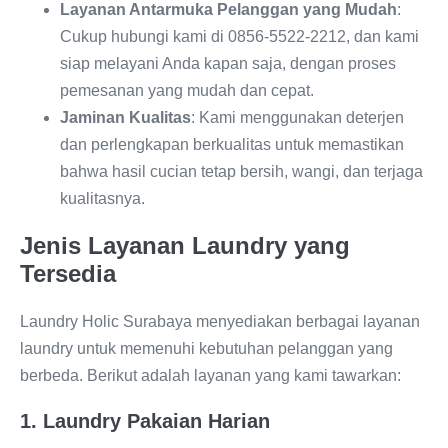
Layanan Antarmuka Pelanggan yang Mudah
:
Cukup hubungi kami di 0856-5522-2212, dan kami
siap melayani Anda kapan saja, dengan proses
pemesanan yang mudah dan cepat.
Jaminan Kualitas
: Kami menggunakan deterjen
dan perlengkapan berkualitas untuk memastikan
bahwa hasil cucian tetap bersih, wangi, dan terjaga
kualitasnya.
Jenis Layanan Laundry yang
Tersedia
Laundry Holic Surabaya menyediakan berbagai layanan
laundry untuk memenuhi kebutuhan pelanggan yang
berbeda. Berikut adalah layanan yang kami tawarkan:
1.
Laundry Pakaian Harian