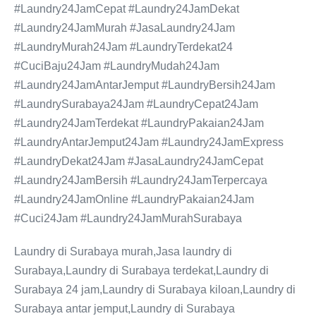
#Laundry24JamCepat #Laundry24JamDekat
#Laundry24JamMurah #JasaLaundry24Jam
#LaundryMurah24Jam #LaundryTerdekat24
#CuciBaju24Jam #LaundryMudah24Jam
#Laundry24JamAntarJemput #LaundryBersih24Jam
#LaundrySurabaya24Jam #LaundryCepat24Jam
#Laundry24JamTerdekat #LaundryPakaian24Jam
#LaundryAntarJemput24Jam #Laundry24JamExpress
#LaundryDekat24Jam #JasaLaundry24JamCepat
#Laundry24JamBersih #Laundry24JamTerpercaya
#Laundry24JamOnline #LaundryPakaian24Jam
#Cuci24Jam #Laundry24JamMurahSurabaya
Laundry di Surabaya murah,Jasa laundry di
Surabaya,Laundry di Surabaya terdekat,Laundry di
Surabaya 24 jam,Laundry di Surabaya kiloan,Laundry di
Surabaya antar jemput,Laundry di Surabaya