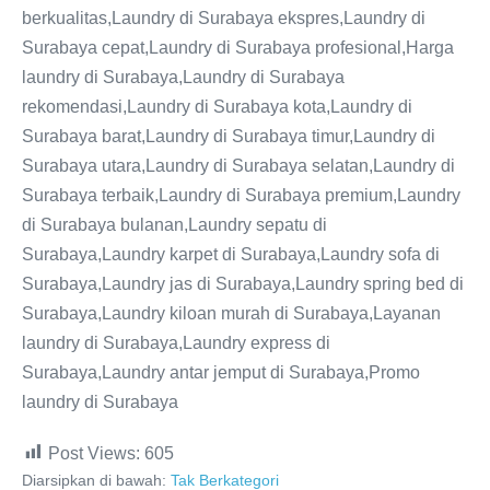
berkualitas,Laundry di Surabaya ekspres,Laundry di
Surabaya cepat,Laundry di Surabaya profesional,Harga
laundry di Surabaya,Laundry di Surabaya
rekomendasi,Laundry di Surabaya kota,Laundry di
Surabaya barat,Laundry di Surabaya timur,Laundry di
Surabaya utara,Laundry di Surabaya selatan,Laundry di
Surabaya terbaik,Laundry di Surabaya premium,Laundry
di Surabaya bulanan,Laundry sepatu di
Surabaya,Laundry karpet di Surabaya,Laundry sofa di
Surabaya,Laundry jas di Surabaya,Laundry spring bed di
Surabaya,Laundry kiloan murah di Surabaya,Layanan
laundry di Surabaya,Laundry express di
Surabaya,Laundry antar jemput di Surabaya,Promo
laundry di Surabaya
Post Views:
605
Diarsipkan di bawah:
Tak Berkategori