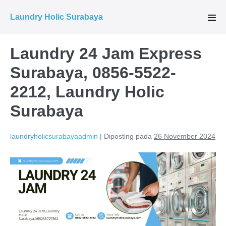
Lompat
Laundry Holic Surabaya
ke
Tog
Men
konten
Laundry 24 Jam Express
Surabaya, 0856-5522-
2212, Laundry Holic
Surabaya
laundryholicsurabayaadmin
|
Diposting pada
26 November 2024