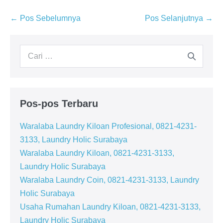
Navigasi
← Pos Sebelumnya
Pos Selanjutnya →
Tulisan
Pencarian
untuk:
Pos-pos Terbaru
Waralaba Laundry Kiloan Profesional, 0821-4231-
3133, Laundry Holic Surabaya
Waralaba Laundry Kiloan, 0821-4231-3133,
Laundry Holic Surabaya
Waralaba Laundry Coin, 0821-4231-3133, Laundry
Holic Surabaya
Usaha Rumahan Laundry Kiloan, 0821-4231-3133,
Laundry Holic Surabaya