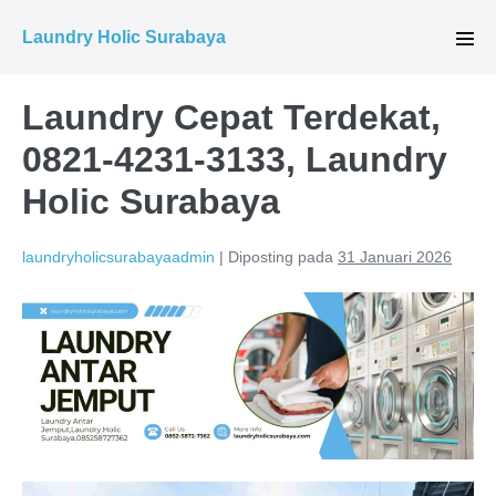
Lompat
Laundry Holic Surabaya
ke
Tog
Men
konten
Laundry Cepat Terdekat,
0821-4231-3133, Laundry
Holic Surabaya
laundryholicsurabayaadmin
|
Diposting pada
31 Januari 2026