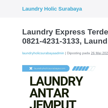
Lompat
Laundry Holic Surabaya
ke
konten
Laundry Express Terde
0821-4231-3133, Laund
laundryholicsurabayaadmin
|
Diposting pada
26 Mei 20