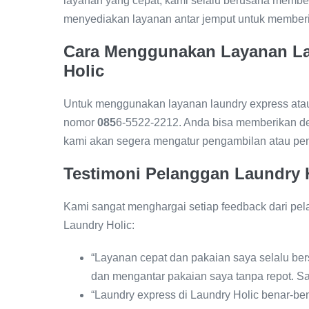
layanan yang cepat, kami selalu berusaha memberik
menyediakan layanan antar jemput untuk member
Cara Menggunakan Layanan La
Holic
Untuk menggunakan layanan laundry express atau
nomor
085
6-5522-2212. Anda bisa memberikan det
kami akan segera mengatur pengambilan atau pen
Testimoni Pelanggan Laundry 
Kami sangat menghargai setiap feedback dari pel
Laundry Holic:
“Layanan cepat dan pakaian saya selalu be
dan mengantar pakaian saya tanpa repot. 
“Laundry express di Laundry Holic benar-ben