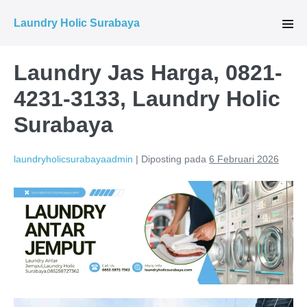
Lompat
Laundry Holic Surabaya
ke
Tog
Men
konten
Laundry Jas Harga, 0821-
4231-3133, Laundry Holic
Surabaya
laundryholicsurabayaadmin
|
Diposting pada
6 Februari 2026