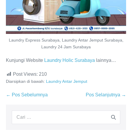
Laundry Express Surabaya, Laundry Antar Jemput Surabaya,
Laundry 24 Jam Surabaya
Kunjungi Website
Laundry Holic Surabaya
lainnya…
Post Views:
210
Diarsipkan di bawah:
Laundry Antar Jemput
Navigasi
← Pos Sebelumnya
Pos Selanjutnya →
Tulisan
Pencarian
untuk: