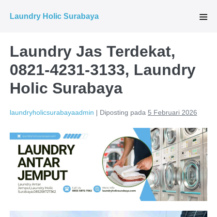
Lompat
Laundry Holic Surabaya
ke
Tog
Men
konten
Laundry Jas Terdekat,
0821-4231-3133, Laundry
Holic Surabaya
laundryholicsurabayaadmin
|
Diposting pada
5 Februari 2026