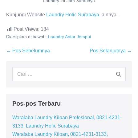
Laundry 24 Jam Surabaya
Kunjungi Website
Laundry Holic Surabaya
lainnya…
Post Views:
184
Diarsipkan di bawah:
Laundry Antar Jemput
Navigasi
← Pos Sebelumnya
Pos Selanjutnya →
Tulisan
Pencarian
untuk:
Pos-pos Terbaru
Waralaba Laundry Kiloan Profesional, 0821-4231-
3133, Laundry Holic Surabaya
Waralaba Laundry Kiloan, 0821-4231-3133,