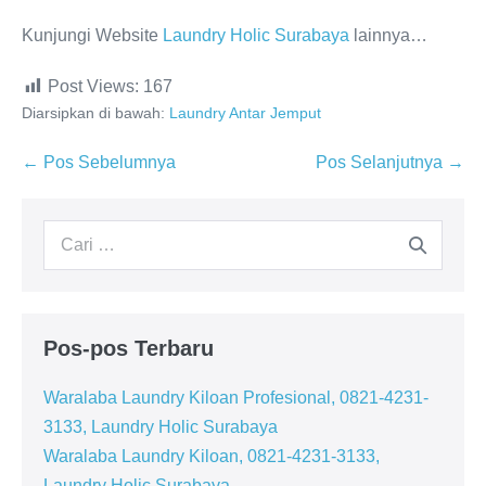
Kunjungi Website
Laundry Holic Surabaya
lainnya…
Post Views:
167
Diarsipkan di bawah:
Laundry Antar Jemput
Navigasi
← Pos Sebelumnya
Pos Selanjutnya →
Tulisan
Pencarian
untuk:
Pos-pos Terbaru
Waralaba Laundry Kiloan Profesional, 0821-4231-
3133, Laundry Holic Surabaya
Waralaba Laundry Kiloan, 0821-4231-3133,
Laundry Holic Surabaya