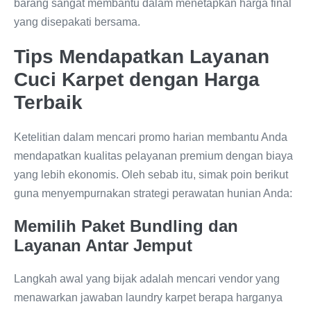
barang sangat membantu dalam menetapkan harga final
yang disepakati bersama.
Tips Mendapatkan Layanan
Cuci Karpet dengan Harga
Terbaik
Ketelitian dalam mencari promo harian membantu Anda
mendapatkan kualitas pelayanan premium dengan biaya
yang lebih ekonomis. Oleh sebab itu, simak poin berikut
guna menyempurnakan strategi perawatan hunian Anda:
Memilih Paket Bundling dan
Layanan Antar Jemput
Langkah awal yang bijak adalah mencari vendor yang
menawarkan jawaban laundry karpet berapa harganya