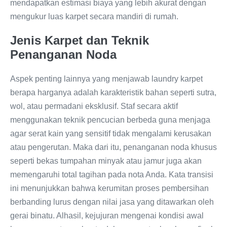
mendapatkan estimasi biaya yang lebih akurat dengan
mengukur luas karpet secara mandiri di rumah.
Jenis Karpet dan Teknik
Penanganan Noda
Aspek penting lainnya yang menjawab laundry karpet
berapa harganya adalah karakteristik bahan seperti sutra,
wol, atau permadani eksklusif. Staf secara aktif
menggunakan teknik pencucian berbeda guna menjaga
agar serat kain yang sensitif tidak mengalami kerusakan
atau pengerutan. Maka dari itu, penanganan noda khusus
seperti bekas tumpahan minyak atau jamur juga akan
memengaruhi total tagihan pada nota Anda. Kata transisi
ini menunjukkan bahwa kerumitan proses pembersihan
berbanding lurus dengan nilai jasa yang ditawarkan oleh
gerai binatu. Alhasil, kejujuran mengenai kondisi awal