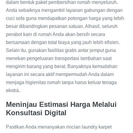
dalam bentuk paket pembersihan rumah menyeluruh.
Anda sebaiknya mengambil layanan gabungan dengan
cuci sofa guna mendapatkan potongan harga yang lebih
besar dibandingkan pesanan satuan. Alhasil, seluruh
perabot kain di rumah Anda akan bersih secara
bersamaan dengan total biaya yang jauh lebih efisien.
Selain itu, gunakan fasilitas gratis antar jemput guna
menekan pengeluaran transportasi tambahan saat
mengirim barang yang berat. Banyaknya kemudahan
layanan ini secara aktif mempermudah Anda dalam
menjaga higienitas rumah tanpa harus keluar tenaga
ekstra.
Meninjau Estimasi Harga Melalui
Konsultasi Digital
Pastikan Anda menanyakan rincian laundry karpet