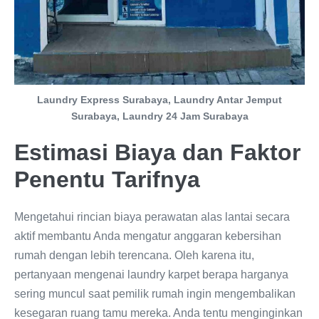
Laundry Express Surabaya, Laundry Antar Jemput
Surabaya, Laundry 24 Jam Surabaya
Estimasi Biaya dan Faktor
Penentu Tarifnya
Mengetahui rincian biaya perawatan alas lantai secara
aktif membantu Anda mengatur anggaran kebersihan
rumah dengan lebih terencana. Oleh karena itu,
pertanyaan mengenai laundry karpet berapa harganya
sering muncul saat pemilik rumah ingin mengembalikan
kesegaran ruang tamu mereka. Anda tentu menginginkan