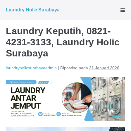
Lompat
Laundry Holic Surabaya
ke
Tog
Men
konten
Laundry Keputih, 0821-
4231-3133, Laundry Holic
Surabaya
laundryholicsurabayaadmin
|
Diposting pada
31 Januari 2026