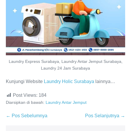
Laundry Express Surabaya, Laundry Antar Jemput Surabaya,
Laundry 24 Jam Surabaya
Kunjungi Website
Laundry Holic Surabaya
lainnya…
Post Views:
184
Diarsipkan di bawah:
Laundry Antar Jemput
Navigasi
← Pos Sebelumnya
Pos Selanjutnya →
Tulisan