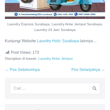
Laundry Express Surabaya, Laundry Antar Jemput Surabaya,
Laundry 24 Jam Surabaya
Kunjungi Website
Laundry Holic Surabaya
lainnya…
Post Views:
173
Diarsipkan di bawah:
Laundry Antar Jemput
Navigasi
← Pos Sebelumnya
Pos Selanjutnya →
Tulisan
Pencarian
untuk: