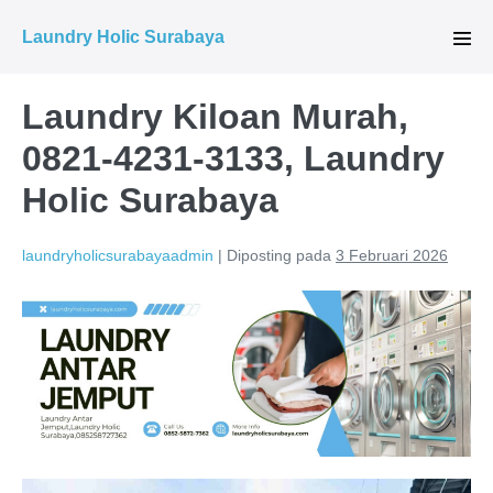
Lompat
Laundry Holic Surabaya
ke
Tog
Men
konten
Laundry Kiloan Murah,
0821-4231-3133, Laundry
Holic Surabaya
laundryholicsurabayaadmin
|
Diposting pada
3 Februari 2026