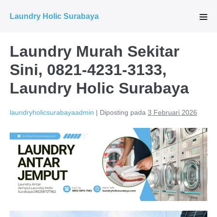
Lompat
Laundry Holic Surabaya
ke
Tog
Men
konten
Laundry Murah Sekitar
Sini, 0821-4231-3133,
Laundry Holic Surabaya
laundryholicsurabayaadmin
|
Diposting pada
3 Februari 2026