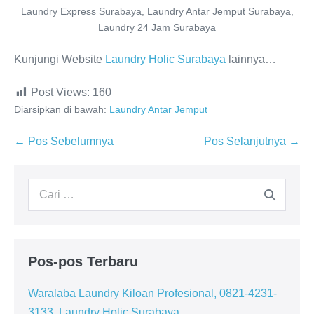
Laundry Express Surabaya, Laundry Antar Jemput Surabaya,
Laundry 24 Jam Surabaya
Kunjungi Website
Laundry Holic Surabaya
lainnya…
Post Views:
160
Diarsipkan di bawah:
Laundry Antar Jemput
Navigasi
← Pos Sebelumnya
Pos Selanjutnya →
Tulisan
Pencarian
untuk:
Pos-pos Terbaru
Waralaba Laundry Kiloan Profesional, 0821-4231-
3133, Laundry Holic Surabaya