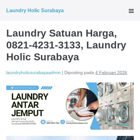
Lompat
Laundry Holic Surabaya
ke
Tog
Men
konten
Laundry Satuan Harga,
0821-4231-3133, Laundry
Holic Surabaya
laundryholicsurabayaadmin
|
Diposting pada
4 Februari 2026