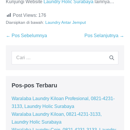
Kunjungi Website
Laundry Holic Surabaya
lainnya…
Post Views:
176
Diarsipkan di bawah:
Laundry Antar Jemput
Navigasi
← Pos Sebelumnya
Pos Selanjutnya →
Tulisan
Pencarian
untuk:
Pos-pos Terbaru
Waralaba Laundry Kiloan Profesional, 0821-4231-
3133, Laundry Holic Surabaya
Waralaba Laundry Kiloan, 0821-4231-3133,
Laundry Holic Surabaya
Waralaba Laundry Coin, 0821-4231-3133, Laundry