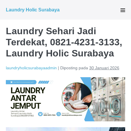
Lompat
Laundry Holic Surabaya
ke
Tog
Men
konten
Laundry Sehari Jadi
Terdekat, 0821-4231-3133,
Laundry Holic Surabaya
laundryholicsurabayaadmin
|
Diposting pada
30 Januari 2026