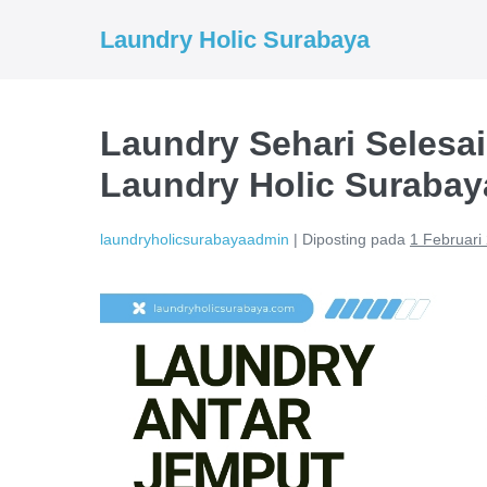
Lompat
Laundry Holic Surabaya
ke
konten
Laundry Sehari Selesai
Laundry Holic Surabay
laundryholicsurabayaadmin
|
Diposting pada
1 Februari