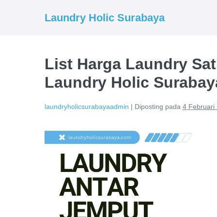
Lompat
Laundry Holic Surabaya
ke
konten
List Harga Laundry Sat
Laundry Holic Surabay
laundryholicsurabayaadmin
|
Diposting pada
4 Februari