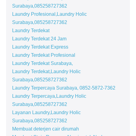
Surabaya,085258727362
Laundry Profesional,Laundry Holic
Surabaya,085258727362
Laundry Terdekat
Laundry Terdekat 24 Jam
Laundry Terdekat Express
Laundry Terdekat Profesional
Laundry Terdekat Surabaya,
Laundry Terdekat,Laundry Holic
Surabaya,085258727362
Laundry Terpercaya Surabaya, 0852-5872-7362
Laundry Terpercaya,Laundry Holic
Surabaya,085258727362
Layanan Laundry,Laundry Holic
Surabaya,085258727362
Membuat deterjen cair dirumah