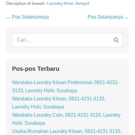
Diarsipkan di bawah:
Laundry Antar Jemput
Navigasi
← Pos Sebelumnya
Pos Selanjutnya →
Tulisan
Pencarian
untuk:
Pos-pos Terbaru
Waralaba Laundry Kiloan Profesional, 0821-4231-
3133, Laundry Holic Surabaya
Waralaba Laundry Kiloan, 0821-4231-3133,
Laundry Holic Surabaya
Waralaba Laundry Coin, 0821-4231-3133, Laundry
Holic Surabaya
Usaha Rumahan Laundry Kiloan, 0821-4231-3133,