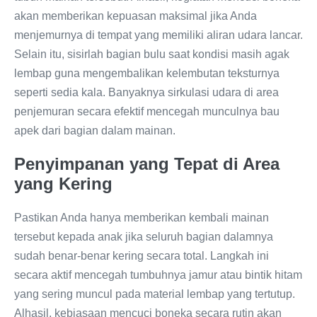
akan memberikan kepuasan maksimal jika Anda
menjemurnya di tempat yang memiliki aliran udara lancar.
Selain itu, sisirlah bagian bulu saat kondisi masih agak
lembap guna mengembalikan kelembutan teksturnya
seperti sedia kala. Banyaknya sirkulasi udara di area
penjemuran secara efektif mencegah munculnya bau
apek dari bagian dalam mainan.
Penyimpanan yang Tepat di Area
yang Kering
Pastikan Anda hanya memberikan kembali mainan
tersebut kepada anak jika seluruh bagian dalamnya
sudah benar-benar kering secara total. Langkah ini
secara aktif mencegah tumbuhnya jamur atau bintik hitam
yang sering muncul pada material lembap yang tertutup.
Alhasil, kebiasaan mencuci boneka secara rutin akan