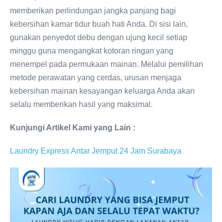
memberikan perlindungan jangka panjang bagi
kebersihan kamar tidur buah hati Anda. Di sisi lain,
gunakan penyedot debu dengan ujung kecil setiap
minggu guna mengangkat kotoran ringan yang
menempel pada permukaan mainan. Melalui pemilihan
metode perawatan yang cerdas, urusan menjaga
kebersihan mainan kesayangan keluarga Anda akan
selalu memberikan hasil yang maksimal.
Kunjungi Artikel Kami yang Lain :
Laundry Express Antar Jemput 24 Jam Surabaya