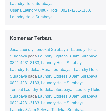
Laundry Holic Surabaya
Usaha Laundry Untuk Hotel, 0821-4231-3133,
Laundry Holic Surabaya
Komentar Terbaru
Jasa Laundry Terdekat Surabaya - Laundry Holic
Surabaya
pada
Laundry Express 3 Jam Surabaya,
0821-4231-3133, Laundry Holic Surabaya
Laundry Terdekat Murah Surabaya - Laundry Holic
Surabaya
pada
Laundry Express 3 Jam Surabaya,
0821-4231-3133, Laundry Holic Surabaya
Tempat Laundry Terdekat Surabaya - Laundry Holic
Surabaya
pada
Laundry Express 3 Jam Surabaya,
0821-4231-3133, Laundry Holic Surabaya
Laundry 3 Jam Selesai Terdekat Surabaya -