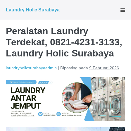
Lompat
Laundry Holic Surabaya
ke
Tog
Men
konten
Peralatan Laundry
Terdekat, 0821-4231-3133,
Laundry Holic Surabaya
laundryholicsurabayaadmin
|
Diposting pada
9 Februari 2026