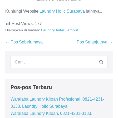
Kunjungi Website
Laundry Holic Surabaya
lainnya…
Post Views:
177
Diarsipkan di bawah:
Laundry Antar Jemput
Navigasi
← Pos Sebelumnya
Pos Selanjutnya →
Tulisan
Pencarian
untuk:
Pos-pos Terbaru
Waralaba Laundry Kiloan Profesional, 0821-4231-
3133, Laundry Holic Surabaya
Waralaba Laundry Kiloan, 0821-4231-3133,