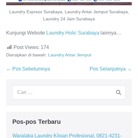
Laundry Express Surabaya, Laundry Antar Jemput Surabaya,
Laundry 24 Jam Surabaya
Kunjungi Website
Laundry Holic Surabaya
lainnya…
Post Views:
174
Diarsipkan di bawah:
Laundry Antar Jemput
Navigasi
← Pos Sebelumnya
Pos Selanjutnya →
Tulisan
Pencarian
untuk:
Pos-pos Terbaru
Waralaba Laundry Kiloan Profesional, 0821-4231-