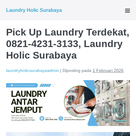
Lompat
Laundry Holic Surabaya
ke
Tog
Men
konten
Pick Up Laundry Terdekat,
0821-4231-3133, Laundry
Holic Surabaya
laundryholicsurabayaadmin
|
Diposting pada
1 Februari 2026