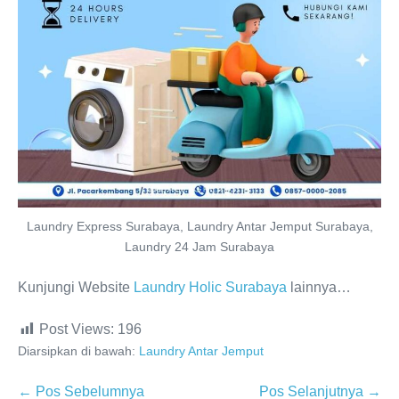
Laundry Express Surabaya, Laundry Antar Jemput Surabaya,
Laundry 24 Jam Surabaya
Kunjungi Website
Laundry Holic Surabaya
lainnya…
Post Views:
196
Diarsipkan di bawah:
Laundry Antar Jemput
Navigasi
← Pos Sebelumnya
Pos Selanjutnya →