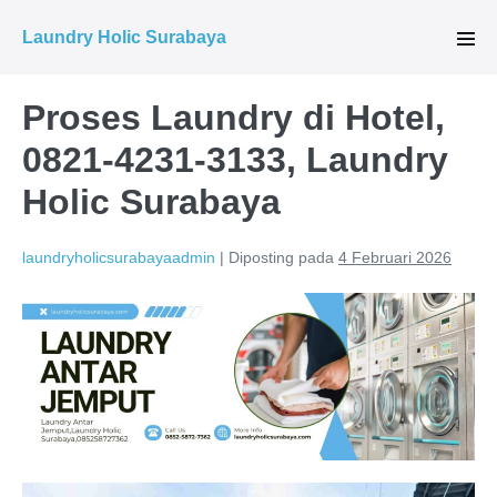
Lompat
Laundry Holic Surabaya
ke
Tog
Men
konten
Proses Laundry di Hotel,
0821-4231-3133, Laundry
Holic Surabaya
laundryholicsurabayaadmin
|
Diposting pada
4 Februari 2026