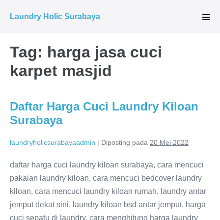
Lompat
Laundry Holic Surabaya
ke
Tog
Men
konten
Tag:
harga jasa cuci
karpet masjid
Daftar Harga Cuci Laundry Kiloan
Surabaya
laundryholicsurabayaadmin
|
Diposting pada
20 Mei 2022
daftar harga cuci laundry kiloan surabaya, cara mencuci
pakaian laundry kiloan, cara mencuci bedcover laundry
kiloan, cara mencuci laundry kiloan rumah, laundry antar
jemput dekat sini, laundry kiloan bsd antar jemput, harga
cuci sepatu di laundry, cara menghitung harga laundry