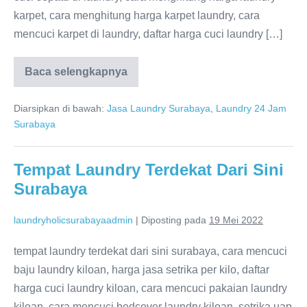
karpet, cara menghitung harga karpet laundry, cara
mencuci karpet di laundry, daftar harga cuci laundry […]
Daftar
Baca selengkapnya
Harga
Cuci
Laundry
Diarsipkan di bawah:
Jasa Laundry Surabaya
,
Laundry 24 Jam
Kiloan
Surabaya
Surabaya
Tempat Laundry Terdekat Dari Sini
Surabaya
laundryholicsurabayaadmin
|
Diposting pada
19 Mei 2022
tempat laundry terdekat dari sini surabaya, cara mencuci
baju laundry kiloan, harga jasa setrika per kilo, daftar
harga cuci laundry kiloan, cara mencuci pakaian laundry
kiloan, cara mencuci bedcover laundry kiloan, setrika uap