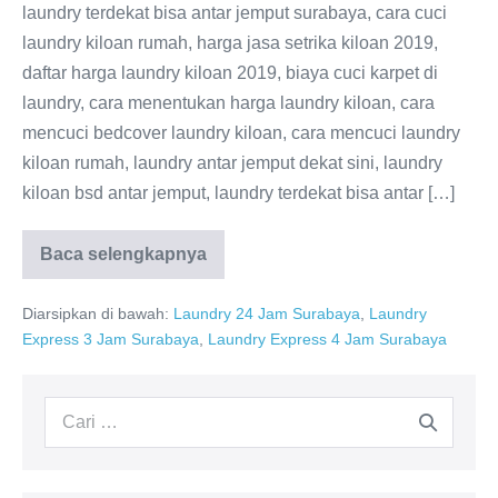
laundry terdekat bisa antar jemput surabaya, cara cuci
laundry kiloan rumah, harga jasa setrika kiloan 2019,
daftar harga laundry kiloan 2019, biaya cuci karpet di
laundry, cara menentukan harga laundry kiloan, cara
mencuci bedcover laundry kiloan, cara mencuci laundry
kiloan rumah, laundry antar jemput dekat sini, laundry
kiloan bsd antar jemput, laundry terdekat bisa antar […]
Laundry
Baca selengkapnya
Terdekat
Bisa
Antar
Diarsipkan di bawah:
Laundry 24 Jam Surabaya
,
Laundry
Jemput
Express 3 Jam Surabaya
,
Laundry Express 4 Jam Surabaya
Surabaya
Pencarian
untuk: