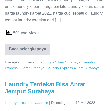
untuk laundry kiloan, harga per kilo laundry kiloan, daftar
harga laundry karpet 2021, harga cuci sepatu di laundry,
tempat laundry terdekat dari […]
501 total views
Tempat
Baca selengkapnya
Laundry
Terdekat
Dari
Diarsipkan di bawah:
Laundry 24 Jam Surabaya
,
Laundry
Sini
Express 3 Jam Surabaya
,
Laundry Express 4 Jam Surabaya
Surabaya
Laundry Terdekat Bisa Antar
Jemput Surabaya
laundryholicsurabayaadmin
|
Diposting pada
19 Mei 2022