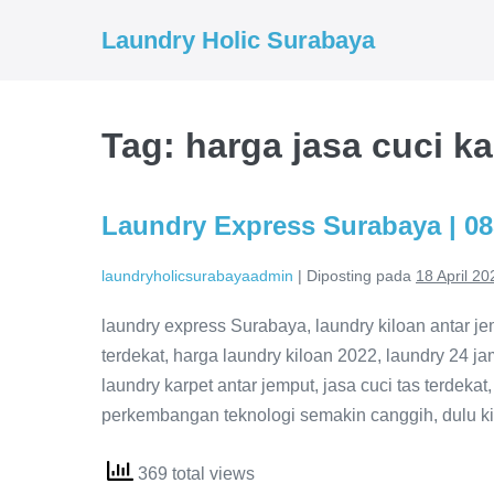
Lompat
Laundry Holic Surabaya
ke
konten
Tag:
harga jasa cuci ka
Laundry Express Surabaya | 08
laundryholicsurabayaadmin
|
Diposting pada
18 April 20
laundry express Surabaya, laundry kiloan antar jem
terdekat, harga laundry kiloan 2022, laundry 24 jam
laundry karpet antar jemput, jasa cuci tas terdeka
perkembangan teknologi semakin canggih, dulu 
369 total views