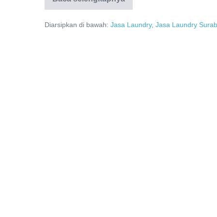
Terdekat
Antar
Jemput
Diarsipkan di bawah:
Jasa Laundry
,
Jasa Laundry Sura
Surabaya,
0821-
4231-
3133,
Laundry
Holic
Surabaya