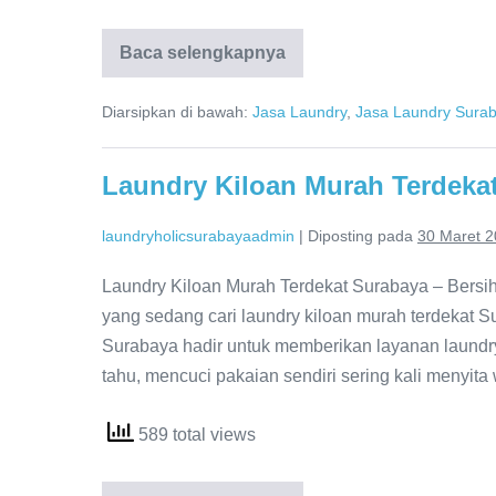
Antar
Baca selengkapnya
Jemput
Laundry
Terdekat
Diarsipkan di bawah:
Jasa Laundry
,
Jasa Laundry Sura
Surabaya,
0821-
4231-
3133,
Laundry Kiloan Murah Terdeka
Laundry
Holic
Surabaya
laundryholicsurabayaadmin
|
Diposting pada
30 Maret 
Laundry Kiloan Murah Terdekat Surabaya – Bersi
yang sedang cari laundry kiloan murah terdekat Su
Surabaya hadir untuk memberikan layanan laundr
tahu, mencuci pakaian sendiri sering kali menyita 
589 total views