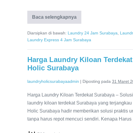
Cuci
Baca selengkapnya
Express
Laundry
Surabaya,
Diarsipkan di bawah:
Laundry 24 Jam Surabaya
,
Laundr
0821-
Laundry Express 4 Jam Surabaya
4231-
3133,
Laundry
Holic
Harga Laundry Kiloan Terdekat
Surabaya
Holic Surabaya
laundryholicsurabayaadmin
|
Diposting pada
31 Maret 
Harga Laundry Kiloan Terdekat Surabaya – Solus
laundry kiloan terdekat Surabaya yang terjangka
Holic Surabaya hadir memberikan solusi praktis u
tanpa harus repot mencuci sendiri. Kenapa Har