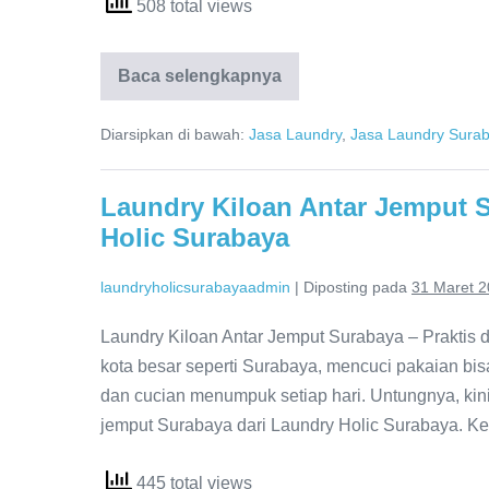
508 total views
Harga
Baca selengkapnya
Laundry
Kiloan
Terdekat
Diarsipkan di bawah:
Jasa Laundry
,
Jasa Laundry Sura
Surabaya,
0821-
4231-
3133,
Laundry Kiloan Antar Jemput S
Laundry
Holic Surabaya
Holic
Surabaya
laundryholicsurabayaadmin
|
Diposting pada
31 Maret 
Laundry Kiloan Antar Jemput Surabaya – Praktis 
kota besar seperti Surabaya, mencuci pakaian bisa 
dan cucian menumpuk setiap hari. Untungnya, kini 
jemput Surabaya dari Laundry Holic Surabaya. Ke
445 total views