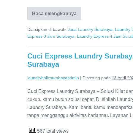
Laundry
Baca selengkapnya
Express
Surabaya
|
Diarsipkan di bawah:
Jasa Laundry Surabaya
,
Laundry 
0857-
Express 3 Jam Surabaya
,
Laundry Express 4 Jam Sura
0000-
2085
Cuci Express Laundry Surabaya
Surabaya
laundryholicsurabayaadmin
|
Diposting pada
18 April 20
Cuci Express Laundry Surabaya – Solusi Kilat da
cukup, kamu butuh solusi cepat. Di sinilah Laund
Laundry Surabaya. Kami bantu kamu mendapatkan
tanpa mengganggu aktivitas harianmu. Layanan 
567 total views