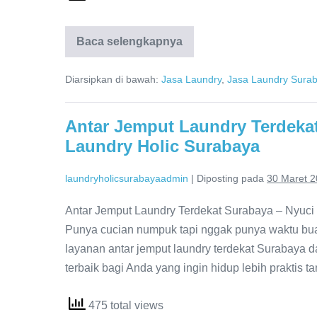
Laundry
Baca selengkapnya
Kiloan
Antar
Jemput
Diarsipkan di bawah:
Jasa Laundry
,
Jasa Laundry Sura
Surabaya,
0821-
4231-
3133,
Antar Jemput Laundry Terdekat
Laundry
Laundry Holic Surabaya
Holic
Surabaya
laundryholicsurabayaadmin
|
Diposting pada
30 Maret 
Antar Jemput Laundry Terdekat Surabaya – Nyuci
Punya cucian numpuk tapi nggak punya waktu bua
layanan antar jemput laundry terdekat Surabaya d
terbaik bagi Anda yang ingin hidup lebih praktis ta
475 total views