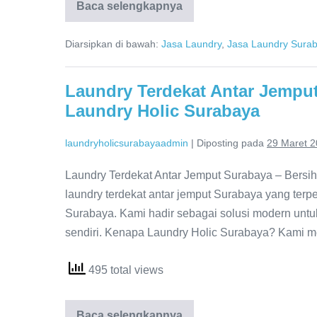
Laundry
Baca selengkapnya
Kiloan
Murah
Terdekat
Diarsipkan di bawah:
Jasa Laundry
,
Jasa Laundry Sura
Surabaya
Laundry Terdekat Antar Jemput
Laundry Holic Surabaya
laundryholicsurabayaadmin
|
Diposting pada
29 Maret 
Laundry Terdekat Antar Jemput Surabaya – Bersi
laundry terdekat antar jemput Surabaya yang ter
Surabaya. Kami hadir sebagai solusi modern untu
sendiri. Kenapa Laundry Holic Surabaya? Kami me
495 total views
Laundry
Baca selengkapnya