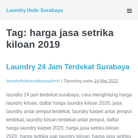
Lompat
Laundry Holic Surabaya
ke
Tog
Men
konten
Tag:
harga jasa setrika
kiloan 2019
Laundry 24 Jam Terdekat Surabaya
laundryholicsurabayaadmin
|
Diposting pada
14 Mei 2022
laundry 24 jam terdekat surabaya, cara menghitung harga
laundry kiloan, daftar harga laundry kiloan 2020, jasa
laundry antar jemput terdekat, laundry karpet antar jemput
terdekat, laundry kiloan terdekat antar jemput, daftar
harga laundry karpet 2020, harga jasa setrika kiloan
2020, harga setrika uap laundry kiloan, harga jasa setrika