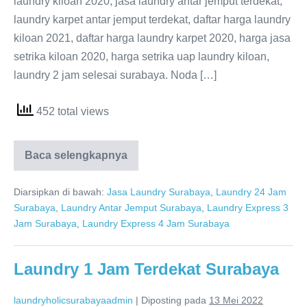
laundry kiloan 2020, jasa laundry antar jemput terdekat,
laundry karpet antar jemput terdekat, daftar harga laundry
kiloan 2021, daftar harga laundry karpet 2020, harga jasa
setrika kiloan 2020, harga setrika uap laundry kiloan,
laundry 2 jam selesai surabaya. Noda […]
452 total views
Laundry
Baca selengkapnya
2
Jam
Selesai
Diarsipkan di bawah:
Jasa Laundry Surabaya
,
Laundry 24 Jam
Surabaya
Surabaya
,
Laundry Antar Jemput Surabaya
,
Laundry Express 3
Jam Surabaya
,
Laundry Express 4 Jam Surabaya
Laundry 1 Jam Terdekat Surabaya
laundryholicsurabayaadmin
|
Diposting pada
13 Mei 2022