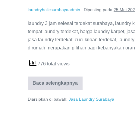
laundryholicsurabayaadmin
|
Diposting pada
25 Mei 20
laundry 3 jam selesai terdekat surabaya, laundry ki
tempat laundry terdekat, harga laundry karpet, jasa
jasa laundry terdekat, cuci kiloan terdekat, laund
dirumah merupakan pilihan bagi kebanyakan orang
776 total views
Laundry
Baca selengkapnya
3
Jam
Selesai
Diarsipkan di bawah:
Jasa Laundry Surabaya
Terdekat
Surabaya