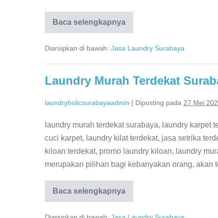
Laundry
Baca selengkapnya
Terdekat
Murah
Surabaya
Diarsipkan di bawah:
Jasa Laundry Surabaya
Laundry Murah Terdekat Surab
laundryholicsurabayaadmin
|
Diposting pada
27 Mei 20
laundry murah terdekat surabaya, laundry karpet te
cuci karpet, laundry kilat terdekat, jasa setrika ter
kiloan terdekat, promo laundry kiloan, laundry mu
merupakan pilihan bagi kebanyakan orang, akan te
Laundry
Baca selengkapnya
Murah
Terdekat
Surabaya
Diarsipkan di bawah:
Jasa Laundry Surabaya