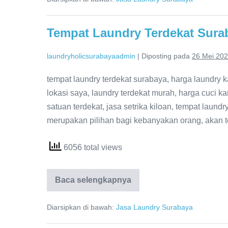
Tempat Laundry Terdekat Sura
laundryholicsurabayaadmin
|
Diposting pada
26 Mei 20
tempat laundry terdekat surabaya, harga laundry ka
lokasi saya, laundry terdekat murah, harga cuci kar
satuan terdekat, jasa setrika kiloan, tempat laund
merupakan pilihan bagi kebanyakan orang, akan te
6056 total views
Tempat
Baca selengkapnya
Laundry
Terdekat
Surabaya
Diarsipkan di bawah:
Jasa Laundry Surabaya