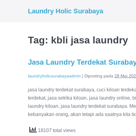
Lompat
Laundry Holic Surabaya
ke
konten
Tag:
kbli jasa laundry
Jasa Laundry Terdekat Suraba
laundryholicsurabayaadmin
|
Diposting pada
28 Mei 20
jasa laundry terdekat surabaya, cuci kiloan terdekat
terdekat, jasa setrika kiloan, jasa laundry online, 
laundry kiloan, jasa laundry terdekat surabaya. M
kebanyakan orang, akan tetapi ada saatnya kita ti
18107 total views