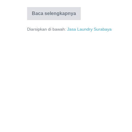
Jasa
Baca selengkapnya
Laundry
Terdekat
Surabaya
Diarsipkan di bawah:
Jasa Laundry Surabaya