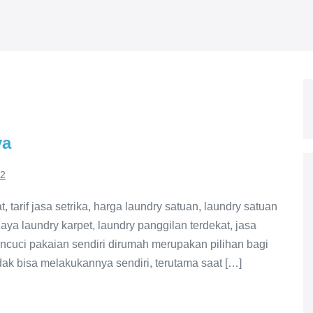
ya
22
, tarif jasa setrika, harga laundry satuan, laundry satuan
biaya laundry karpet, laundry panggilan terdekat, jasa
encuci pakaian sendiri dirumah merupakan pilihan bagi
dak bisa melakukannya sendiri, terutama saat […]