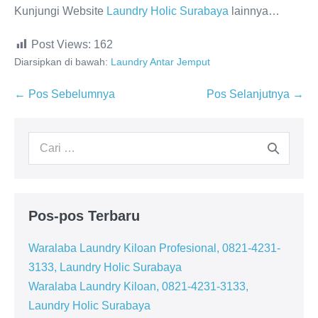
Kunjungi Website
Laundry Holic Surabaya
lainnya…
Post Views:
162
Diarsipkan di bawah:
Laundry Antar Jemput
Navigasi
← Pos Sebelumnya
Pos Selanjutnya →
Tulisan
Pencarian
untuk:
Pos-pos Terbaru
Waralaba Laundry Kiloan Profesional, 0821-4231-
3133, Laundry Holic Surabaya
Waralaba Laundry Kiloan, 0821-4231-3133,
Laundry Holic Surabaya