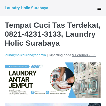
Lompat
Laundry Holic Surabaya
ke
Tog
Men
konten
Tempat Cuci Tas Terdekat,
0821-4231-3133, Laundry
Holic Surabaya
laundryholicsurabayaadmin
|
Diposting pada
9 Februari 2026